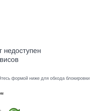
т недоступен
рвисов
йтесь формой ниже для обхода блокировки
ом