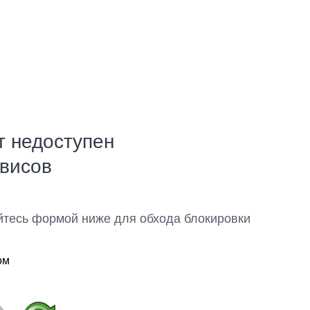
т недоступен
рвисов
йтесь формой ниже для обхода блокировки
ом