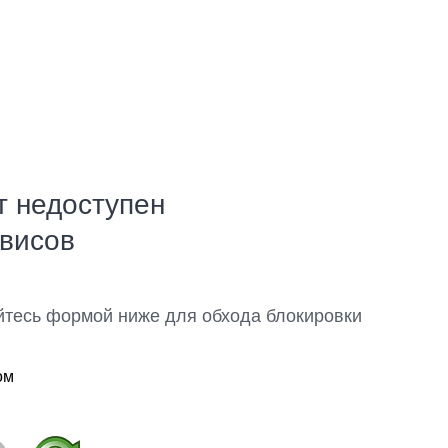
т недоступен
рвисов
йтесь формой ниже для обхода блокировки
ом