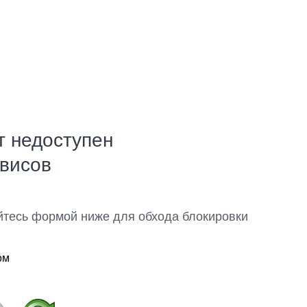
т недоступен
рвисов
йтесь формой ниже для обхода блокировки
ом