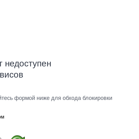
т недоступен
рвисов
йтесь формой ниже для обхода блокировки
ом