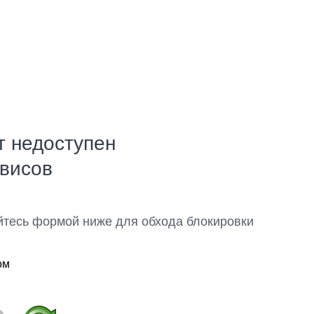
т недоступен
рвисов
йтесь формой ниже для обхода блокировки
ом