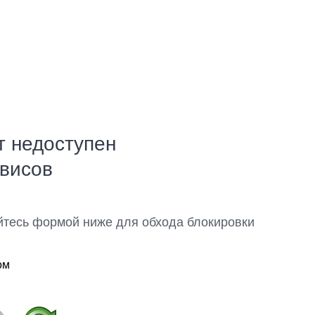
т недоступен
рвисов
йтесь формой ниже для обхода блокировки
ом