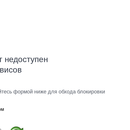
т недоступен
рвисов
йтесь формой ниже для обхода блокировки
ом