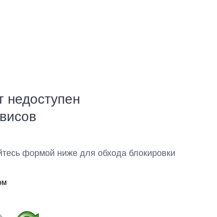
т недоступен
рвисов
йтесь формой ниже для обхода блокировки
ом