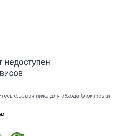
т недоступен
рвисов
йтесь формой ниже для обхода блокировки
ом