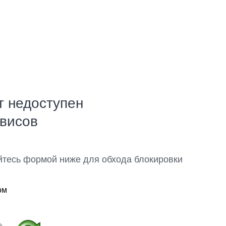
т недоступен
рвисов
йтесь формой ниже для обхода блокировки
ом