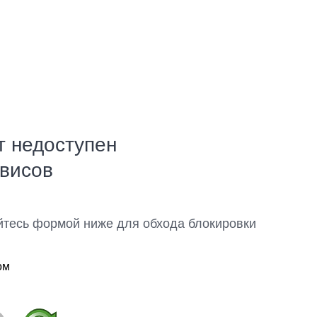
т недоступен
рвисов
йтесь формой ниже для обхода блокировки
ом