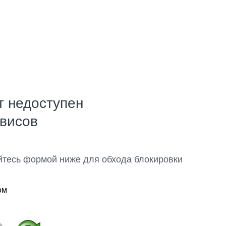
т недоступен
рвисов
йтесь формой ниже для обхода блокировки
ом