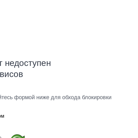
т недоступен
рвисов
йтесь формой ниже для обхода блокировки
ом