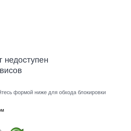
т недоступен
рвисов
йтесь формой ниже для обхода блокировки
ом