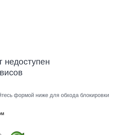
т недоступен
рвисов
йтесь формой ниже для обхода блокировки
ом