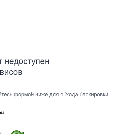
т недоступен
рвисов
йтесь формой ниже для обхода блокировки
ом