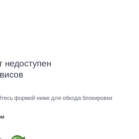
т недоступен
рвисов
йтесь формой ниже для обхода блокировки
ом