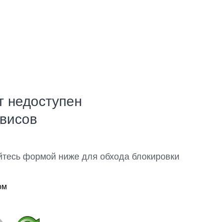
т недоступен
рвисов
йтесь формой ниже для обхода блокировки
ом