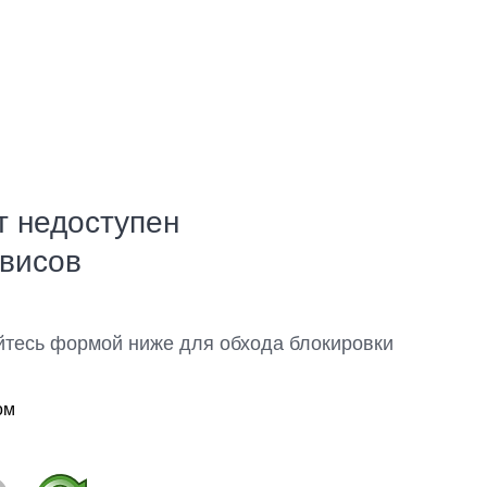
т недоступен
рвисов
йтесь формой ниже для обхода блокировки
ом