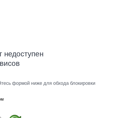
т недоступен
рвисов
йтесь формой ниже для обхода блокировки
ом