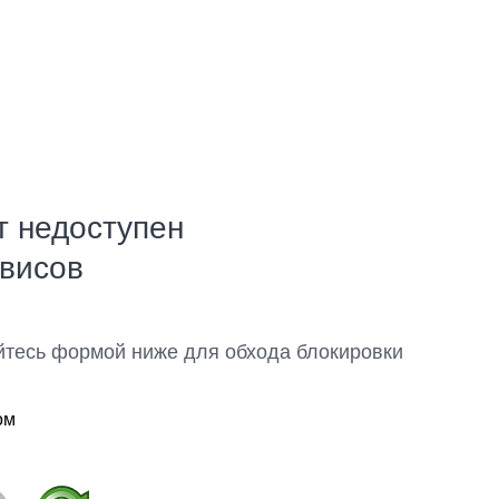
т недоступен
рвисов
йтесь формой ниже для обхода блокировки
ом