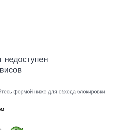
т недоступен
рвисов
йтесь формой ниже для обхода блокировки
ом