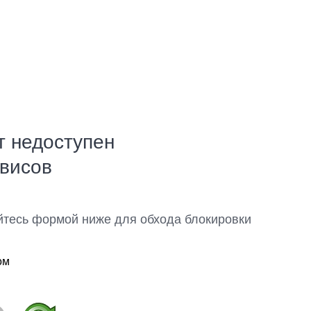
т недоступен
рвисов
йтесь формой ниже для обхода блокировки
ом