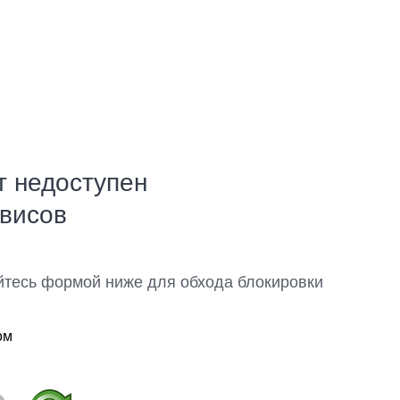
т недоступен
рвисов
йтесь формой ниже для обхода блокировки
ом