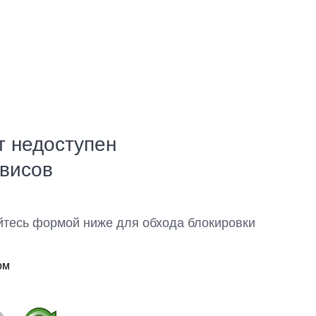
т недоступен
рвисов
йтесь формой ниже для обхода блокировки
ом