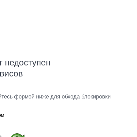
т недоступен
рвисов
йтесь формой ниже для обхода блокировки
ом