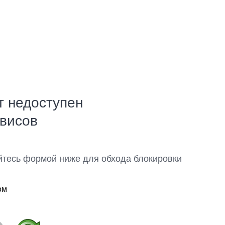
т недоступен
рвисов
йтесь формой ниже для обхода блокировки
ом