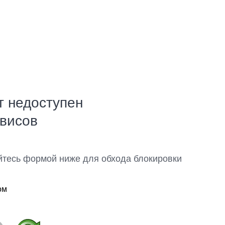
т недоступен
рвисов
йтесь формой ниже для обхода блокировки
ом