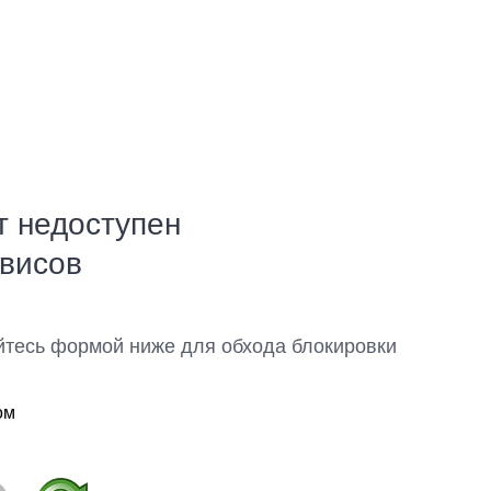
т недоступен
рвисов
йтесь формой ниже для обхода блокировки
ом