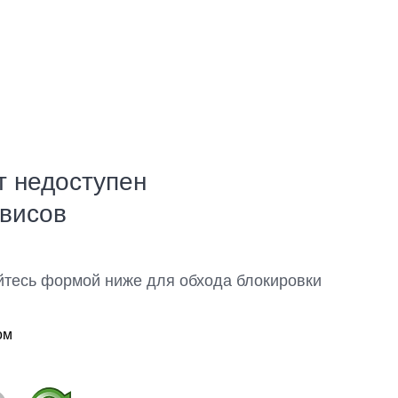
т недоступен
рвисов
йтесь формой ниже для обхода блокировки
ом