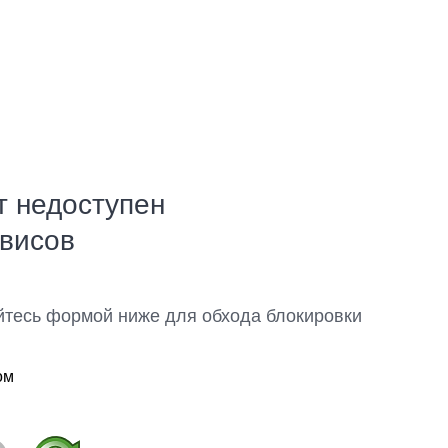
т недоступен
рвисов
йтесь формой ниже для обхода блокировки
ом