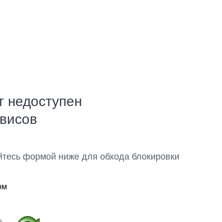
т недоступен
рвисов
йтесь формой ниже для обхода блокировки
ом