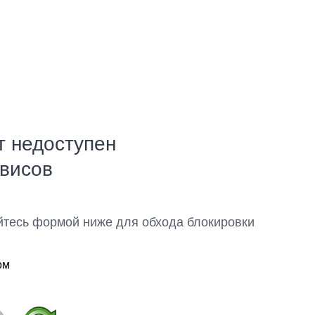
т недоступен
рвисов
йтесь формой ниже для обхода блокировки
ом