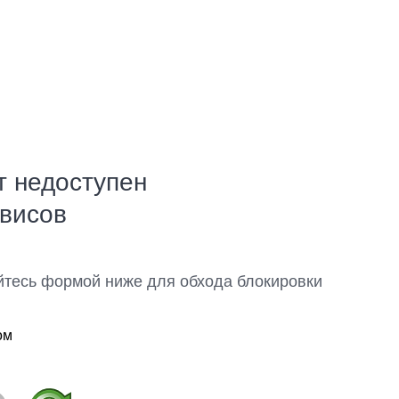
т недоступен
рвисов
йтесь формой ниже для обхода блокировки
ом