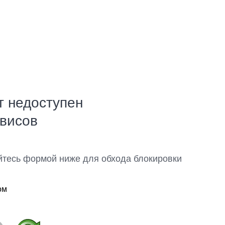
т недоступен
рвисов
йтесь формой ниже для обхода блокировки
ом