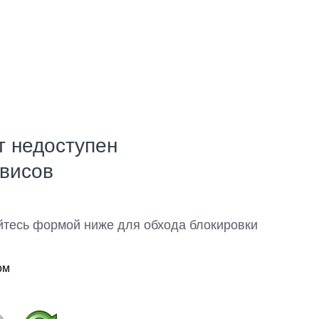
т недоступен
рвисов
йтесь формой ниже для обхода блокировки
ом