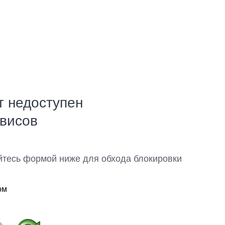
т недоступен
рвисов
йтесь формой ниже для обхода блокировки
ом