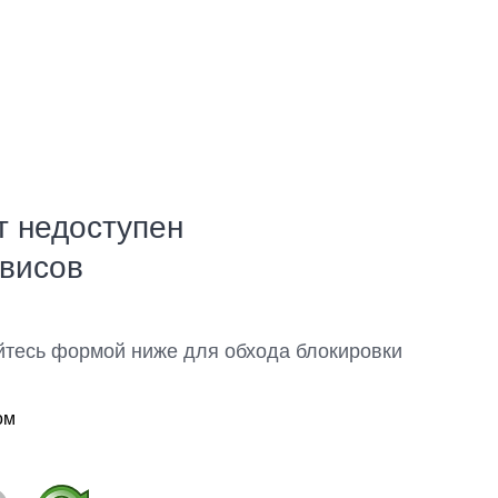
т недоступен
рвисов
йтесь формой ниже для обхода блокировки
ом