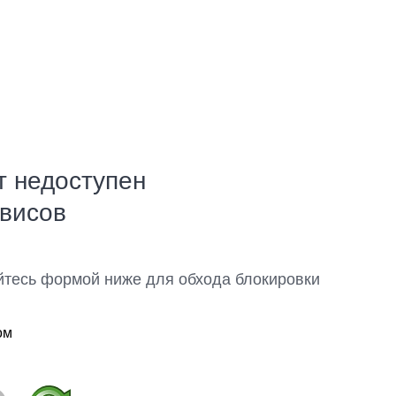
т недоступен
рвисов
йтесь формой ниже для обхода блокировки
ом