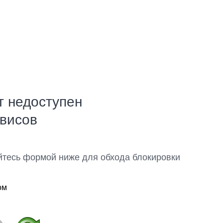
т недоступен
рвисов
йтесь формой ниже для обхода блокировки
ом