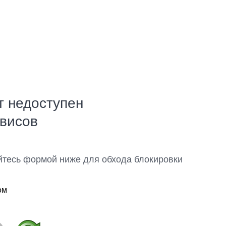
т недоступен
рвисов
йтесь формой ниже для обхода блокировки
ом