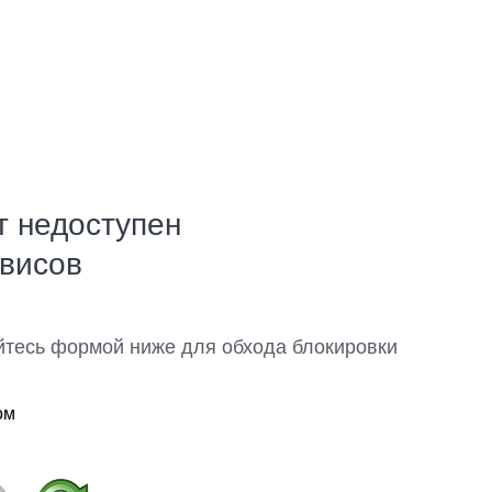
т недоступен
рвисов
йтесь формой ниже для обхода блокировки
ом