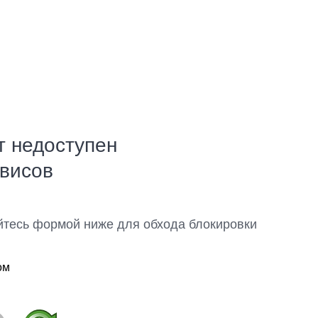
т недоступен
рвисов
йтесь формой ниже для обхода блокировки
ом