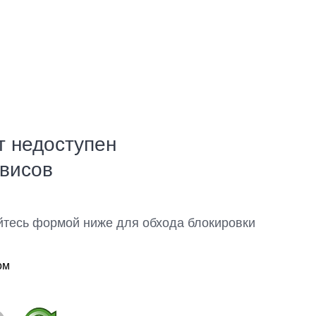
т недоступен
рвисов
йтесь формой ниже для обхода блокировки
ом