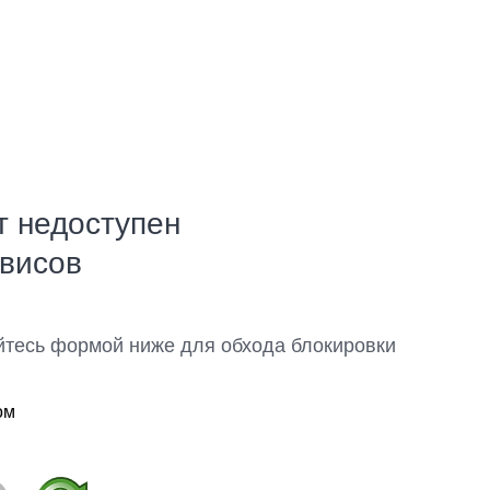
т недоступен
рвисов
йтесь формой ниже для обхода блокировки
ом