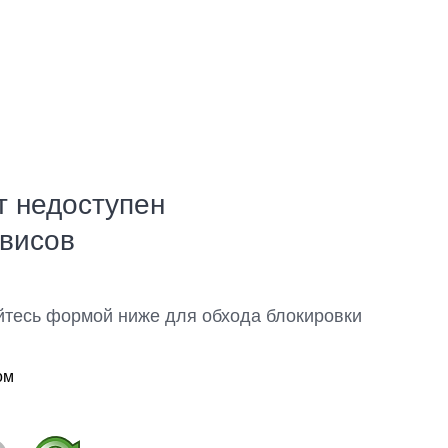
т недоступен
рвисов
йтесь формой ниже для обхода блокировки
ом