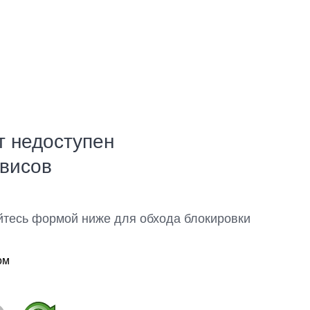
т недоступен
рвисов
йтесь формой ниже для обхода блокировки
ом