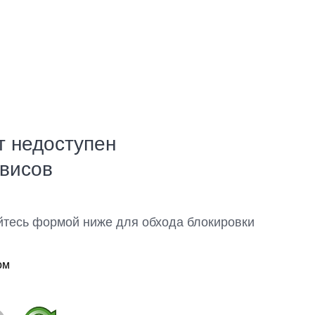
т недоступен
рвисов
йтесь формой ниже для обхода блокировки
ом