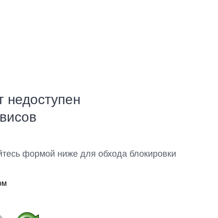
т недоступен
рвисов
йтесь формой ниже для обхода блокировки
ом